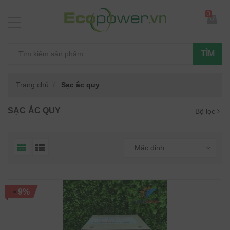
0
TÌM
Trang chủ
Sạc ắc quy
SẠC ẮC QUY
Bộ lọc
Mặc định
-
9%