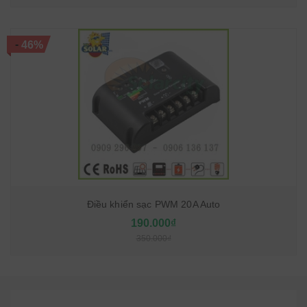
-
46%
Điều khiển sạc PWM 20A Auto
190.000₫
350.000₫