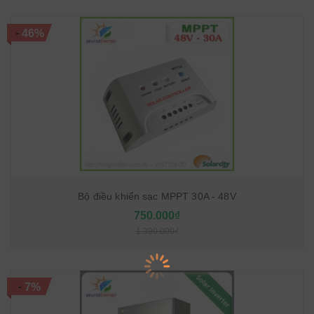
-
46%
Bộ điều khiển sạc MPPT 30A - 48V
750.000₫
1.390.000₫
-
7%