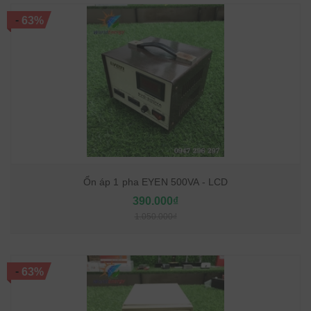
-
63%
Ổn áp 1 pha EYEN 500VA - LCD
390.000₫
1.050.000₫
-
63%